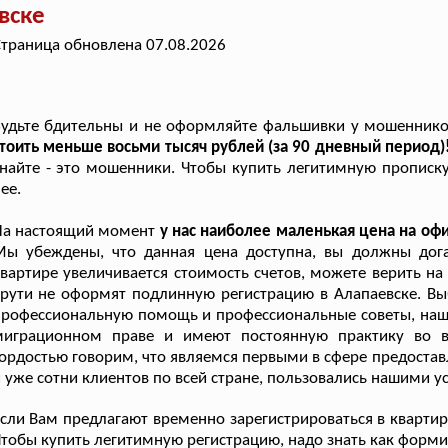
вске
траница обновлена 07.08.2026
Будьте бдительны и не оформляйте фальшивки у мошенник
тоить меньше восьми тысяч рублей (за 90 дневный период)
найте - это мошенники. Чтобы купить легитимную прописку
ее.
На настоящий момент
у нас наиболее маленькая цена на о
Мы убеждены, что данная цена доступна, вы должны до
вартире увеличивается стоимость счетов, можете верить на 
рути не оформят подлинную регистрацию в Алапаевске. Вы
профессиональную помощь и профессиональные советы, на
миграционном праве и имеют постоянную практику во 
ордостью говорим, что являемся первыми в сфере предоставл
 уже сотни клиентов по всей стране, пользовались нашими 
сли Вам предлагают временно зарегистрироваться в квартире
тобы купить легитимную регистрацию, надо знать как формир