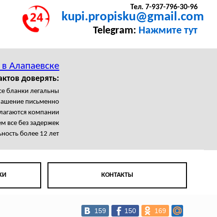
Тел. 7-937-796-30-96
kupi.propisku@gmail.com
Telegram:
Нажмите тут
 в Алапаевске
актов доверять:
се бланки легальны
лашение письменно
олагаются компании
 все без задержек
ность более 12 лет
КИ
КОНТАКТЫ
159
150
169