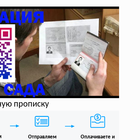
ную прописку
м
Отправляем
Оплачиваете и