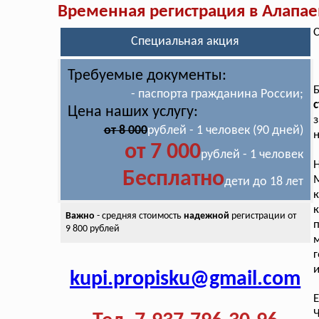
Временная регистрация в Алапае
С
Специальная акция
Требуемые документы:
- паспорта гражданина России;
с
Цена наших услугу:
з
от 8 000
рублей - 1 человек (90 дней)
н
от 7 000
рублей - 1 человек
Бесплатно
дети до 18 лет
к
к
Важно
- средняя стоимость
надежной
регистрации от
9 800 рублей
г
и
kupi.propisku@gmail.com
Е
Ч