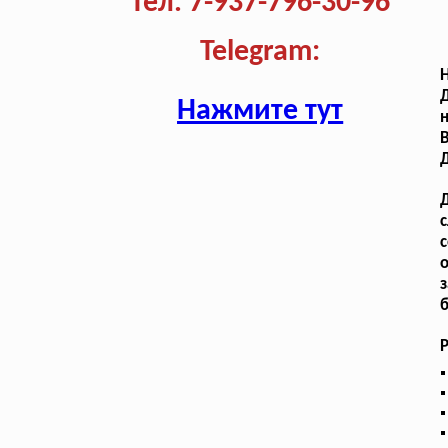
Тел. 7-937-796-30-96
Telegram:
Н
Д
Нажмите тут
н
Д
Д
с
з
б